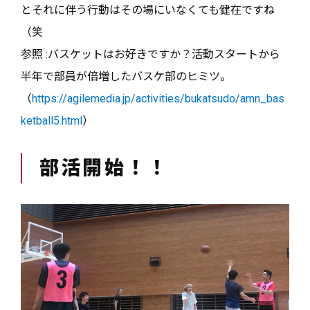
とそれに伴う行動はその場にいなくても健在ですね
（笑
参照 :バスケットはお好きですか？活動スタートから
半年で部員が倍増したバスケ部のヒミツ。
（
https://agilemedia.jp/activities/bukatsudo/amn_bas
ketball5.html
）
部活開始！！