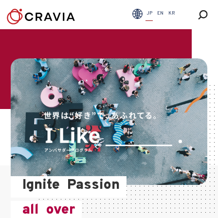
JP
EN
KR
Ignite
Passion
all
over