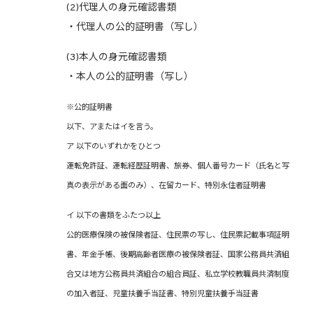
(2)代理人の身元確認書類
・代理人の公的証明書（写し）
(3)本人の身元確認書類
・本人の公的証明書（写し）
※公的証明書
以下、アまたはイを言う。
ア 以下のいずれかをひとつ
運転免許証、運転経歴証明書、旅券、個人番号カード（氏名と写
真の表示がある面のみ）、在留カード、特別永住者証明書
イ 以下の書類をふたつ以上
公的医療保険の被保険者証、住民票の写し、住民票記載事項証明
書、年金手帳、後期高齢者医療の被保険者証、国家公務員共済組
合又は地方公務員共済組合の組合員証、私立学校教職員共済制度
の加入者証、児童扶養手当証書、特別児童扶養手当証書