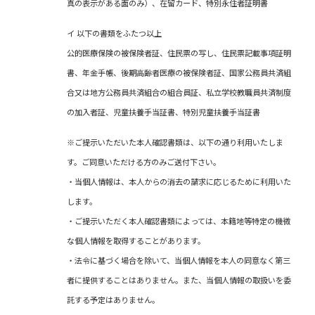
真の表示がある面のみ）、在留カード、特別永住者証明書
イ 以下の書類をふたつ以上
公的医療保険の被保険者証、住民票の写し、住民票記載事項証明
書、年金手帳、後期高齢者医療の被保険者証、国家公務員共済組
合又は地方公務員共済組合の組合員証、私立学校教職員共済制度
の加入者証、児童扶養手当証書、特別児童扶養手当証書
※ご提示いただいた本人確認書類は、以下の通り利用いたしま
す。ご同意いただける方のみご送付下さい。
・当個人情報は、本人からの消去の請求に応じるために利用いた
します。
・ご提示いただく本人確認書類によっては、本籍地等特定の機微
な個人情報を取得することがあります。
・法令に基づく場合を除いて、当個人情報を本人の同意なく第三
者に提供することはありません。また、当個人情報の取扱いを委
託する予定はありません。