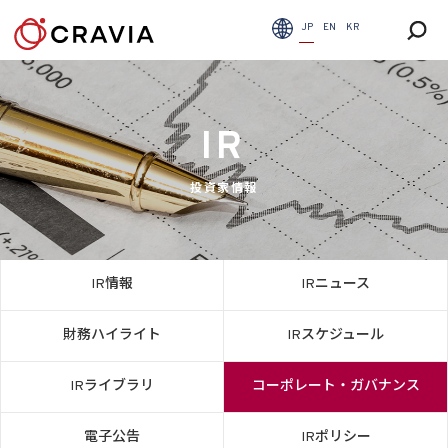
JP
EN
KR
IR
投資家情報
IR情報
IRニュース
財務ハイライト
IRスケジュール
IRライブラリ
コーポレート・ガバナンス
電子公告
IRポリシー