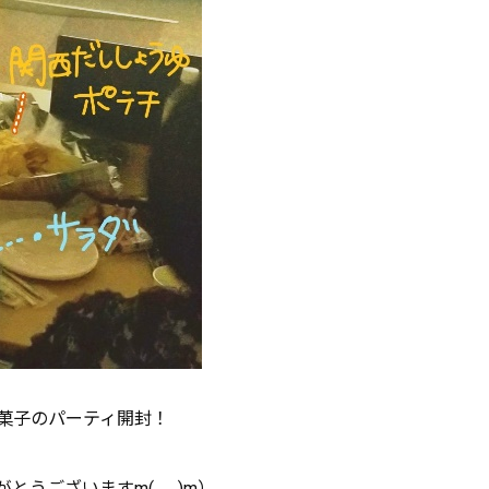
菓子のパーティ開封！
うございますm(_ _)m）