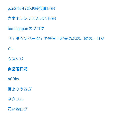
pzn24047の池袋食事日記
六本木ランチまんぷく日記
bonili japanのブログ
『ｉタウンページ』で発見！地元の名店、銘店、目が
点。
ウスケバ
自堕落日記
n00bs
耳よりうさぎ
ネタフル
買い物ログ