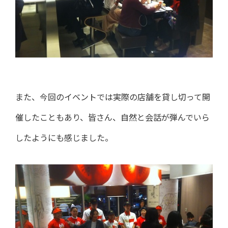
また、今回のイベントでは実際の店舗を貸し切って開
催したこともあり、皆さん、自然と会話が弾んでいら
したようにも感じました。