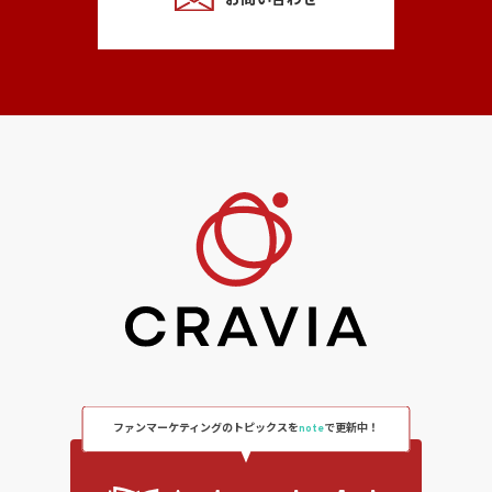
お問い合わせ
ファンマーケティングのトピックスを
note
で更新中！