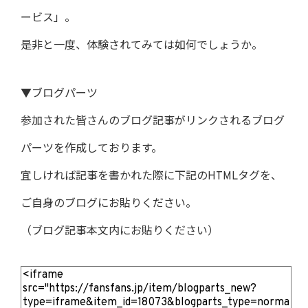
ービス」。
是非と一度、体験されてみては如何でしょうか。
▼ブログパーツ
参加された皆さんのブログ記事がリンクされるブログ
パーツを作成しております。
宜しければ記事を書かれた際に下記のHTMLタグを、
ご自身のブログにお貼りください。
（ブログ記事本文内にお貼りください）