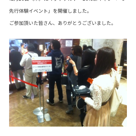
先行体験イベント」を開催しました。
ご参加頂いた皆さん、ありがとうございました。