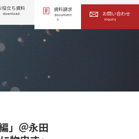
お役立ち資料
資料請求
download
お問い合わせ
document
s
inquiry
編」＠永田