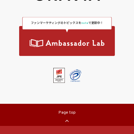
ファンマーケティングのトピックスを
note
で更新中！
Page top