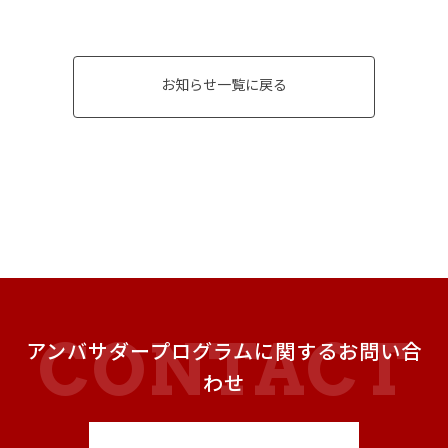
お知らせ一覧に戻る
アンバサダープログラムに関するお問い合
わせ