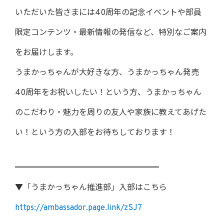
いただいた皆さまには40周年の記念イベントや部員
限定コンテンツ・最新情報の発信など、特別なご案内
をお届けします。
うまかっちゃんが大好きな方、うまかっちゃん発売
40周年をお祝いしたい！という方、うまかっちゃん
のこだわり・魅力を周りの友人や家族に教えてあげた
い！という方の入部をお待ちしております！
━━━━━━━━━━━━━━━━━━
▼「うまかっちゃん推進部」入部はこちら
https://ambassador.page.link/zSJ7