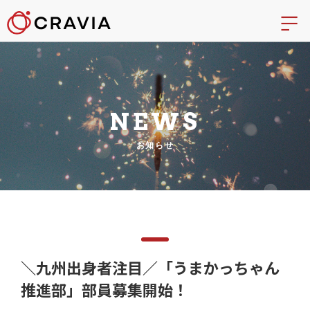
NEWS
お知らせ
＼九州出身者注目／「うまかっちゃん
推進部」部員募集開始！