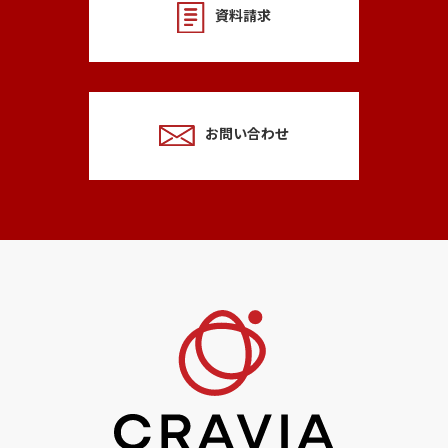
資料請求
お問い合わせ