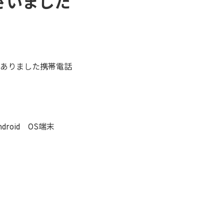
ざいました
ありました携帯電話
。
roid OS端末