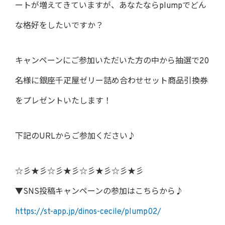
ートが増えてきていますが、あなたならplumpでどん
な格好をしたいですか？
キャンペーンにご参加いただいた方の中から抽選で20
名様に銀座千疋屋ゼリー詰め合わせセット商品引換券
をプレゼントいたします！
下記のURLからご参加ください♪
☆彡★彡☆彡★彡☆彡★彡☆彡★彡
▼SNS投稿キャンペーンの参加はこちらから♪
https://st-app.jp/dinos-cecile/plump02/