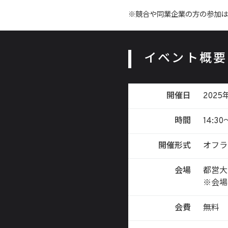
※競合や同業企業の方の参加は
イベント概要
開催日
202
時間
14:30
開催形式
オフラ
会場
都営大
※会場
会費
無料