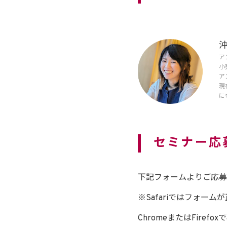
沖
ア
小
ア
現
に
セミナー応
下記フォームよりご応募
※Safariではフォー
ChromeまたはFire