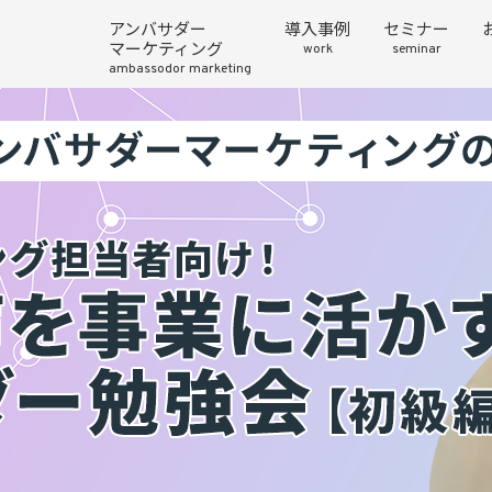
アンバサダー
導入事例
セミナー
マーケティング
work
seminar
ambassodor marketing