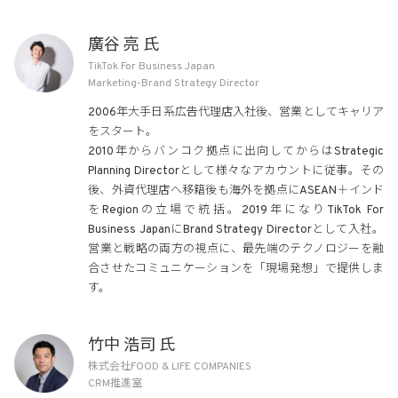
廣谷 亮 氏
TikTok For Business Japan
Marketing-Brand Strategy Director
2006年大手日系広告代理店入社後、営業としてキャリア
をスタート。
2010年からバンコク拠点に出向してからはStrategic
Planning Directorとして様々なアカウントに従事。その
後、外資代理店へ移籍後も海外を拠点にASEAN＋インド
をRegionの立場で統括。2019年になりTikTok For
Business JapanにBrand Strategy Directorとして入社。
営業と戦略の両方の視点に、最先端のテクノロジーを融
合させたコミュニケーションを「現場発想」で提供しま
す。
竹中 浩司 氏
株式会社FOOD & LIFE COMPANIES
CRM推進室