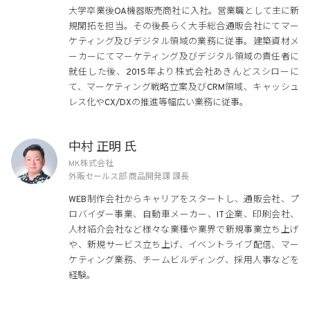
大学卒業後OA機器販売商社に入社。営業職として主に新
規開拓を担当。その後長らく大手総合通販会社にてマー
ケティング及びデジタル領域の業務に従事。建築資材メ
ーカーにてマーケティング及びデジタル領域の責任者に
就任した後、2015年より株式会社あきんどスシローに
て、マーケティング戦略立案及びCRM領域、キャッシュ
レス化やCX/DXの推進等幅広い業務に従事。
中村 正明 氏
MK株式会社
外販セールス部 商品開発課 課長
WEB制作会社からキャリアをスタートし、通販会社、プ
ロバイダー事業、自動車メーカー、IT企業、印刷会社、
人材紹介会社など様々な業種や業界で新規事業立ち上げ
や、新規サービス立ち上げ、イベントライブ配信、マー
ケティング業務、チームビルディング、採用人事などを
経験。