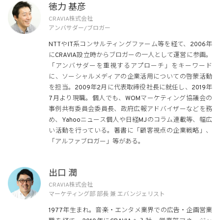
徳力 基彦
CRAVIA株式会社
アンバサダー/ブロガー
NTTやIT系コンサルティングファーム等を経て、2006年
にCRAVIA設立時からブロガーの一人として運営に参画。
「アンバサダーを重視するアプローチ」をキーワード
に、ソーシャルメディアの企業活用についての啓蒙活動
を担当。2009年2月に代表取締役社長に就任し、2019年
7月より現職。個人でも、WOMマーケティング協議会の
事例共有委員会委員長、政府広報アドバイザーなどを務
め、Yahooニュース個人や日経MJのコラム連載等、幅広
い活動を行っている。著書に「顧客視点の企業戦略」、
「アルファブロガー」等がある。
出口 潤
CRAVIA株式会社
マーケティング部 部長 兼 エバンジェリスト
1977年生まれ。音楽・エンタメ業界での広告・企画営業