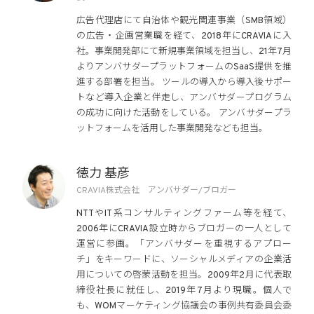
広告代理店にて自治体や観光関連事業（SMB領域）
の広告・企画営業職を経て、2018年にCRAVIAに入
社。事業開発部にて新規事業領域を担当し、21年7月
よりアンバサダープラットフォームのSaaS提供を推
進する部署を担当。 ツールの導入から導入後サポー
トなど導入企業と伴走し、アンバサダープログラム
の成功に向けた活動をしている。 アンバサダープラ
ットフォームを活用した事業開発なども担当。
徳力 基彦
CRAVIA株式会社 アンバサダー/ブロガー
NTTやIT系コンサルティングファーム等を経て、
2006年にCRAVIA設立時からブロガーの一人として
運営に参画。「アンバサダーを重視するアプロー
チ」をキーワードに、ソーシャルメディアの企業活
用についての啓蒙活動を担当。2009年2月に代表取
締役社長に就任し、2019年7月より現職。個人で
も、WOMマーケティング協議会の事例共有委員会委