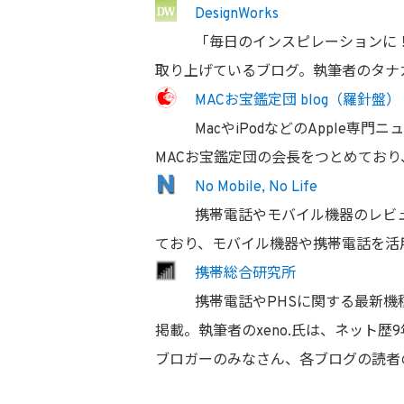
DesignWorks
「毎日のインスピレーションに
取り上げているブログ。執筆者のタナ
MACお宝鑑定団 blog（羅針盤）
MacやiPodなどのApple
MACお宝鑑定団の会長をつとめており
No Mobile, No Life
携帯電話やモバイル機器のレビ
ており、モバイル機器や携帯電話を活用
携帯総合研究所
携帯電話やPHSに関する最新
掲載。執筆者のxeno.氏は、ネット歴
ブロガーのみなさん、各ブログの読者