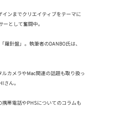
ザインまでクリエイティブをテーマに
サーとして奮闘中。
称「羅針盤」。執筆者のDANBO氏は、
ルカメラやMac関連の話題も取り扱っ
HIさん。
の携帯電話やPHSについてのコラムも