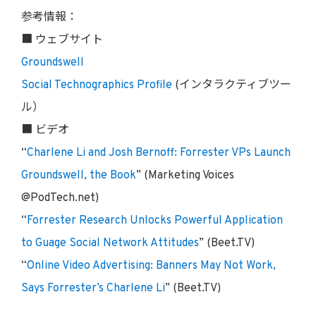
参考情報：
■ ウェブサイト
Groundswell
Social Technographics Profile
(インタラクティブツー
ル）
■ ビデオ
“
Charlene Li and Josh Bernoff: Forrester VPs Launch
Groundswell, the Book
” (Marketing Voices
@PodTech.net)
“
Forrester Research Unlocks Powerful Application
to Guage Social Network Attitudes
” (Beet.TV)
“
Online Video Advertising: Banners May Not Work,
Says Forrester’s Charlene Li
” (Beet.TV)