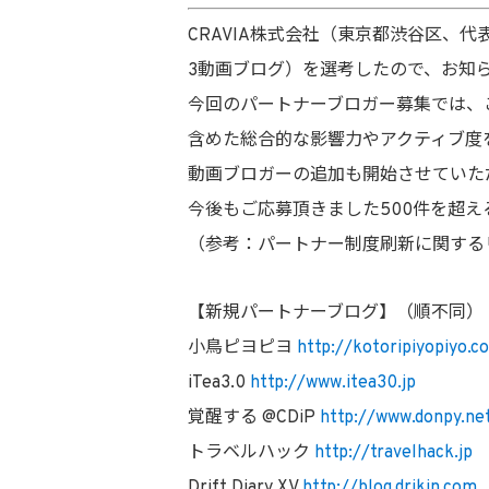
CRAVIA株式会社（東京都渋谷区、
3動画ブログ）を選考したので、お知
今回のパートナーブロガー募集では、
含めた総合的な影響力やアクティブ度を
動画ブロガーの追加も開始させていた
今後もご応募頂きました500件を超
（参考：パートナー制度刷新に関する
【新規パートナーブログ】（順不同）
小鳥ピヨピヨ
http://kotoripiyopiyo.c
iTea3.0
http://www.itea30.jp
覚醒する @CDiP
http://www.donpy.ne
トラベルハック
http://travelhack.jp
Drift Diary XV
http://blog.drikin.com