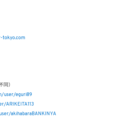
r-tokyo.com
不同）
m/user/eguri89
er/ARIKEITA113
/user/akihabaraBANKINYA