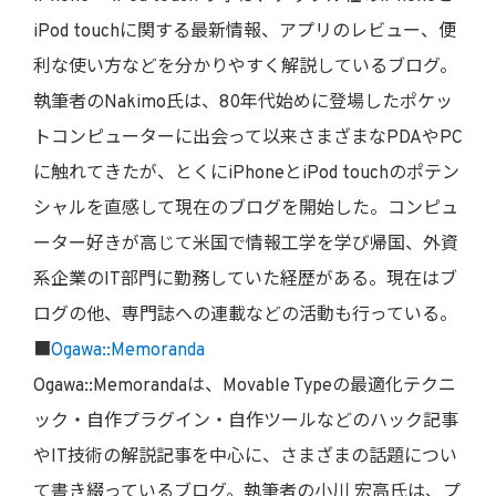
iPod touchに関する最新情報、アプリのレビュー、便
利な使い方などを分かりやすく解説しているブログ。
執筆者のNakimo氏は、80年代始めに登場したポケッ
トコンピューターに出会って以来さまざまなPDAやPC
に触れてきたが、とくにiPhoneとiPod touchのポテン
シャルを直感して現在のブログを開始した。コンピュ
ーター好きが高じて米国で情報工学を学び帰国、外資
系企業のIT部門に勤務していた経歴がある。現在はブ
ログの他、専門誌への連載などの活動も行っている。
■
Ogawa::Memoranda
Ogawa::Memorandaは、Movable Typeの最適化テクニ
ック・自作プラグイン・自作ツールなどのハック記事
やIT技術の解説記事を中心に、さまざまの話題につい
て書き綴っているブログ。執筆者の小川 宏高氏は、プ