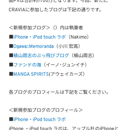
間PVは合計約1700万となります。今回、新たに
CRAVIAに参加したブログは下記の通りです。
＜新規参加ブログ＞（）内は執筆者
■
iPhone・iPod touch ラボ
（Nakimo）
■
Ogawa::Memoranda
（小川 宏高）
■
植山周志のぶっ飛びブログ
（植山周志）
■
ファンドの海
（イーノ･ジュンイチ）
■
MANGA SPIRITS
(アウェイカーズ）
各ブログのプロフィールは下記をご覧ください。
＜新規参加ブログのプロフィール＞
■
iPhone・iPod touch ラボ
iPhone ・iPod touch ラボは、アップル社のiPhoneと