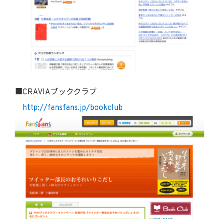
■CRAVIAブッククラブ
http://fansfans.jp/bookclub