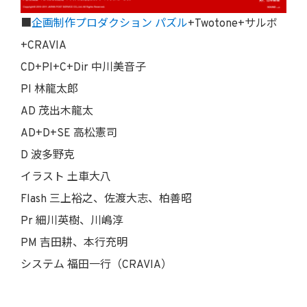
■
企画制作プロダクション パズル
+Twotone+サルボ
+CRAVIA
CD+Pl+C+Dir 中川美音子
Pl 林龍太郎
AD 茂出木龍太
AD+D+SE 高松憲司
D 波多野克
イラスト 土車大八
Flash 三上裕之、佐渡大志、柏善昭
Pr 細川英樹、川嶋淳
PM 吉田耕、本行充明
システム 福田一行（CRAVIA）