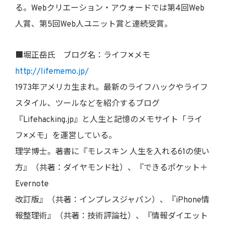
る。Webクリエーション・アウォードでは第4回Web
人賞、第5回Web人ユニット賞と連続受賞。
■堀正岳氏 ブログ名：ライフ✕メモ
http://lifememo.jp/
1973年アメリカ生まれ。最新のライフハックやライフ
スタイル、ツールなどを紹介するブログ
『Lifehacking.jp』と人生と記憶のメモサイト「ライ
フ×メモ」を運営している。
理学博士。著書に『モレスキン 人生を入れる61の使い
方』（共著：ダイヤモンド社）、『できるポケット＋
Evernote
改訂版』（共著：インプレスジャパン）、『iPhone情
報整理術』（共著：技術評論社）、『情報ダイエット