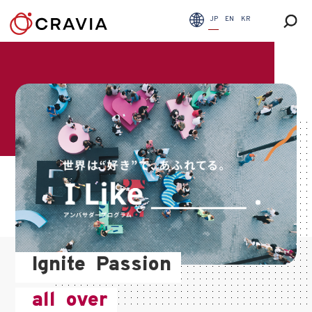
JP
EN
KR
Ignite
Passion
all
over